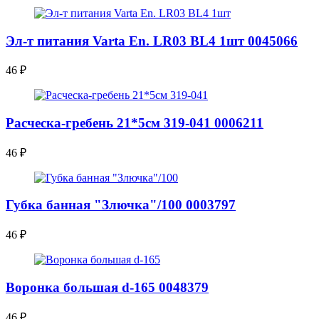
Эл-т питания Varta En. LR03 BL4 1шт 0045066
46
₽
Расческа-гребень 21*5см 319-041 0006211
46
₽
Губка банная "Злючка"/100 0003797
46
₽
Воронка большая d-165 0048379
46
₽