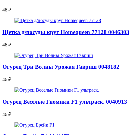
46
₽
Щетка д/посуды круг Homequeen 77128 0046303
46
₽
Огурец Три Волны Урожая Гавриш 0048182
46
₽
Огурец Веселые Гномики F1 ультраск. 0040913
46
₽