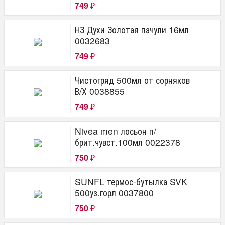
749
₽
НЗ Духи Золотая пачули 16мл
0032683
749
₽
Чистогряд 500мл от сорняков
В/Х 0038855
749
₽
Nivea men лосьон п/
брит.чувст.100мл 0022378
750
₽
SUNFL термос-бутылка SVK
500уз.горл 0037800
750
₽