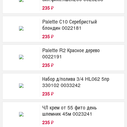
235
₽
Palette С10 Серебристый
блондин 0022181
235
₽
Palette R2 Красное дерево
0022191
235
₽
Набор д/полива 3/4 HL062 5пр
330102 0033242
235
₽
ЧЛ крем от 55 фито день
шлемник 45м 0023241
235
₽