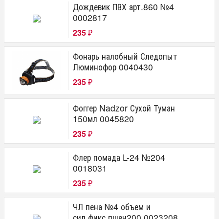
Дождевик ПВХ арт.860 №4
0002817
235
₽
Фонарь налобный Следопыт
Люминофор 0040430
235
₽
Фоггер Nadzor Сухой Туман
150мл 0045820
235
₽
Флер помада L-24 №204
0018031
235
₽
ЧЛ пена №4 объем и
сил.фикс.пшен200 0023208