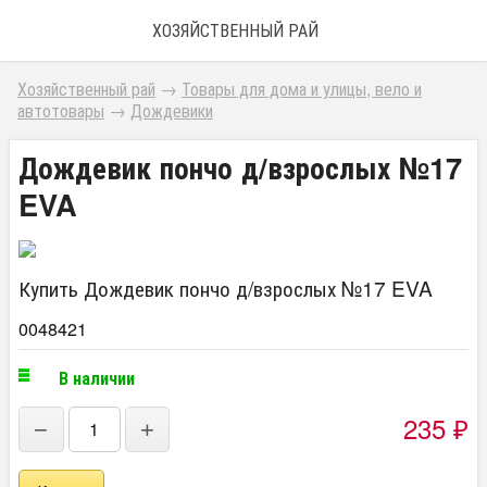
ХОЗЯЙСТВЕННЫЙ РАЙ
Хозяйственный рай
→
Товары для дома и улицы, вело и
автотовары
→
Дождевики
Дождевик пончо д/взрослых №17
EVA
Купить Дождевик пончо д/взрослых №17 EVA
0048421
В наличии
235
₽
−
+