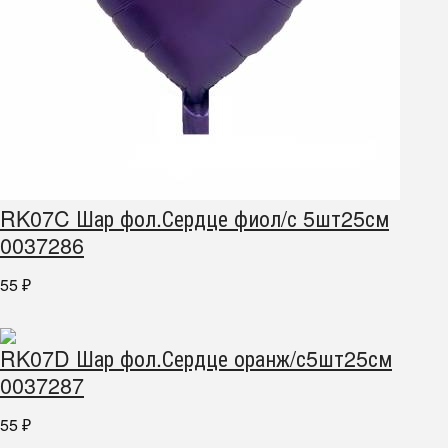
RK07C Шар фол.Сердце фиол/с 5шт25см
0037286
55
₽
RK07D Шар фол.Сердце оранж/с5шт25см
0037287
55
₽