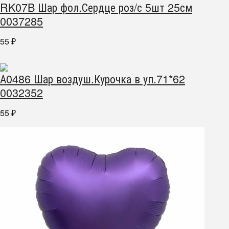
RK07B Шар фол.Сердце роз/с 5шт 25см
0037285
55
₽
А0486 Шар воздуш.Курочка в уп.71*62
0032352
55
₽