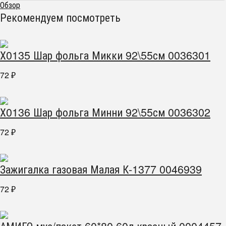
Обзор
Рекомендуем посмотреть
Х0135 Шар фольга Микки 92\55см 0036301
72
₽
Х0136 Шар фольга Минни 92\55см 0036302
72
₽
Зажигалка газовая Малая К-1377 0046939
72
₽
АМИГО мус/пакет 60*80 60л красный 0004457