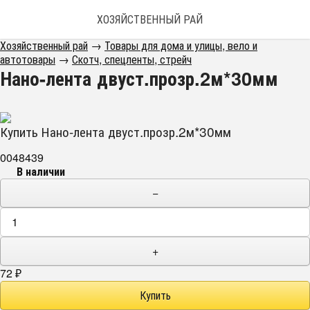
ХОЗЯЙСТВЕННЫЙ РАЙ
Хозяйственный рай
→
Товары для дома и улицы, вело и
автотовары
→
Скотч, спецленты, стрейч
Нано-лента двуст.прозр.2м*30мм
Купить Нано-лента двуст.прозр.2м*30мм
0048439
В наличии
−
+
72
₽