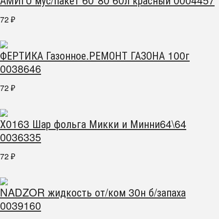
72
₽
ФЕРТИКА Газонное.РЕМОНТ ГАЗОНА 100г
0038646
72
₽
Х0163 Шар фольга Микки и Минни64\64
0036335
72
₽
NADZOR жидкость от/ком 30н б/запаха
0039160