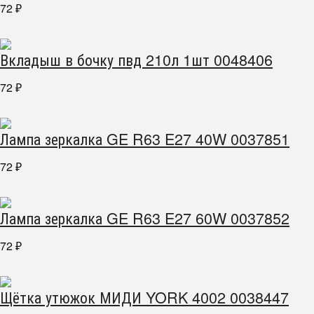
72
₽
Вкладыш в бочку пвд 210л 1шт 0048406
72
₽
Лампа зеркалка GE R63 E27 40W 0037851
72
₽
Лампа зеркалка GE R63 E27 60W 0037852
72
₽
Щётка утюжок МИДИ YORK 4002 0038447