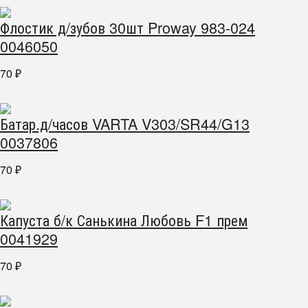
Флостик д/зубов 30шт Proway 983-024
0046050
70
₽
Батар.д/часов VARTA V303/SR44/G13
0037806
70
₽
Капуста б/к Санькина Любовь F1 прем
0041929
70
₽