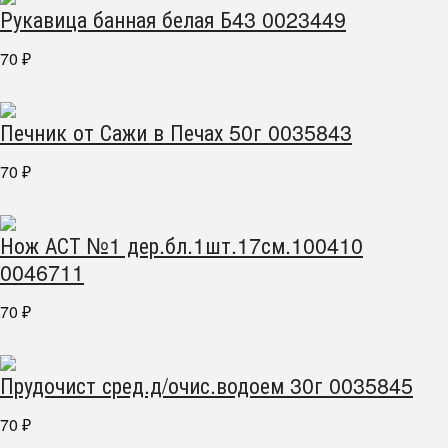
Рукавица банная белая Б43 0023449
70
₽
Печник от Сажи в Печах 50г 0035843
70
₽
Нож АСТ №1 дер.бл.1шт.17см.100410
0046711
70
₽
Прудочист сред.д/очис.водоем 30г 0035845
70
₽