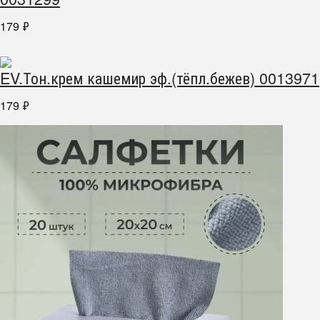
179
₽
EV.Тон.крем кашемир эф.(тёпл.бежев) 0013971
179
₽