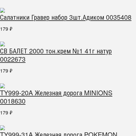
Салатники Гравер набор 3шт.Адиком 0035408
179
₽
СВ БАЛЕТ 2000 тон.крем №1 41г натур
0022673
179
₽
TY999-20A Железная дорога MINIONS
0018630
179
₽
TY999-31A Железная дорога POKEMON