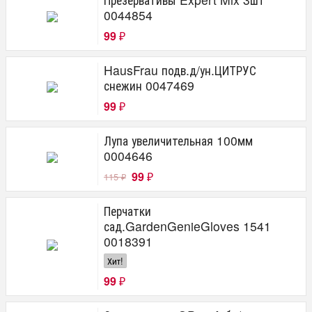
0044854
99
₽
HausFrau подв.д/ун.ЦИТРУС
снежин 0047469
99
₽
Лупа увеличительная 100мм
0004646
99
115
₽
₽
Перчатки
сад.GardenGenieGloves 1541
0018391
Хит!
99
₽