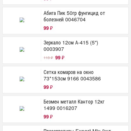
Абига Пик 50гр фунгицид от
болезней 0046704
99
₽
Зеркало 12см А-415 (5")
0003907
99
118
₽
₽
Сетка комаров на окно
73*153см 9166 0043586
99
₽
Безмен металл Кантор 12кг
1499 0016207
99
₽
Презервативы Expert Mix 3шт