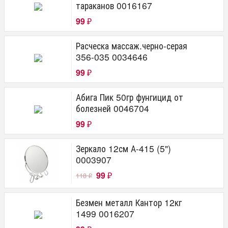
тараканов 0016167
99
₽
Расческа массаж.черно-серая
356-035 0034646
99
₽
Абига Пик 50гр фунгицид от
болезней 0046704
99
₽
Зеркало 12см А-415 (5")
0003907
99
118
₽
₽
Безмен металл Кантор 12кг
1499 0016207