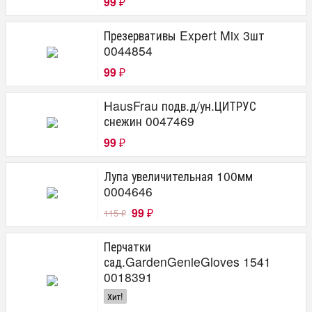
99
₽
Презервативы Expert Mix 3шт
0044854
99
₽
HausFrau подв.д/ун.ЦИТРУС
снежин 0047469
99
₽
Лупа увеличительная 100мм
0004646
99
115
₽
₽
Перчатки
сад.GardenGenieGloves 1541
0018391
Хит!