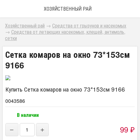
ХОЗЯЙСТВЕННЫЙ РАЙ
Хозяйственный рай
→
Средства от грызунов и насекомых
→
Средства от летающих насекомых, клещей, антимоль,
сетки
Сетка комаров на окно 73*153см
9166
Купить Сетка комаров на окно 73*153см 9166
0043586
В наличии
99
−
+
₽