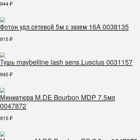
944
₽
Фотон удл.сетевой 5м с зазем 16A 0038135
915
₽
Тушь maybelline lash sens.Luscius 0031157
945
₽
Миниатюра M.DE Bourbon MDP 7.5мл
0047872
915
₽