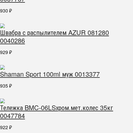
930
₽
Швабра с распылителем AZUR 081280
0040286
929
₽
Shaman Sport 100ml муж 0013377
935
₽
Тележка BMC-06LSхром.мет.колес 35кг
0047784
922
₽