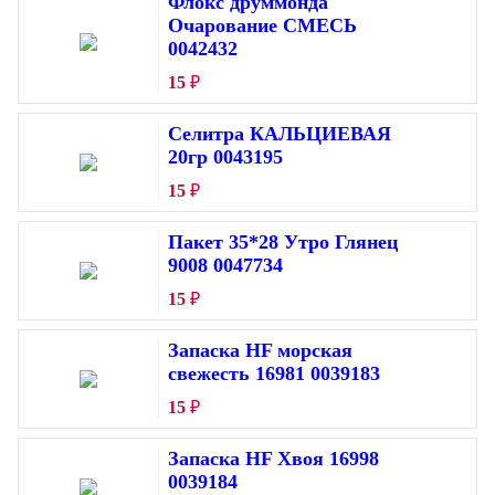
Флокс друммонда
Очарование СМЕСЬ
0042432
15
₽
Селитра КАЛЬЦИЕВАЯ
20гр 0043195
15
₽
Пакет 35*28 Утро Глянец
9008 0047734
15
₽
Запаска HF морская
свежесть 16981 0039183
15
₽
Запаска HF Хвоя 16998
0039184