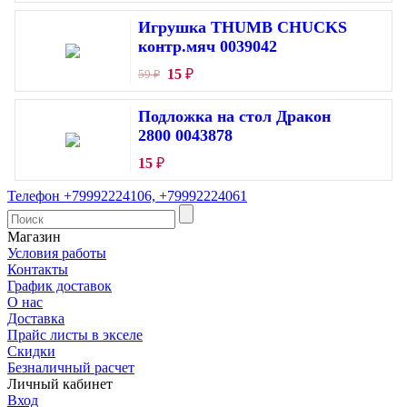
Игрушка THUMB CHUCKS
контр.мяч 0039042
15
₽
59
₽
Подложка на стол Дракон
2800 0043878
15
₽
Телефон +79992224106, +79992224061
Магазин
Условия работы
Контакты
График доставок
О нас
Доставка
Прайс листы в экселе
Скидки​
Безналичный расчет
Личный кабинет
Вход