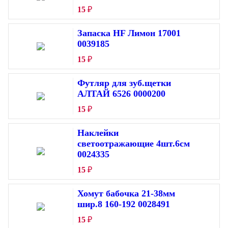
15
₽
Запаска HF Лимон 17001
0039185
15
₽
Футляр для зуб.щетки
АЛТАЙ 6526 0000200
15
₽
Наклейки
светоотражающие 4шт.6см
0024335
15
₽
Хомут бабочка 21-38мм
шир.8 160-192 0028491
15
₽