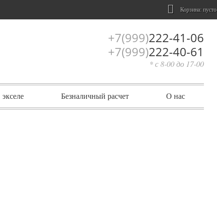
Корзина:
пусто
+7(999)
222-41-06
+7(999)
222-40-61
* с 8-00 до 17-00
 экселе
Безналичный расчет
О нас