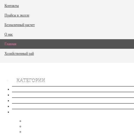
Контакты
Прайсы в экселе
Безналичный расчет
О нас
Главная
Хозяйственный рай
КАТЕГОРИИ
Сток
Новые товары
Хиты продаж
Распродажа
Семена - NEW
Семена-Овощи, ягоды- Комнатные/Балконные
Семена - Арбуз-Дыня
Семена- Кабачок, Баклажан, Патиссон