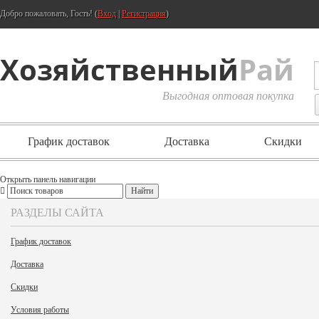
Добро пожаловать, Гость! (
Вход
|
Регистрация
)
Хозяйственный
Рай
Выгодная оптовая покупка
График доставок
Доставка
Скидки
Открыть панель навигации
РАЗДЕЛЫ САЙТА
График доставок
Доставка
Скидки
Условия работы